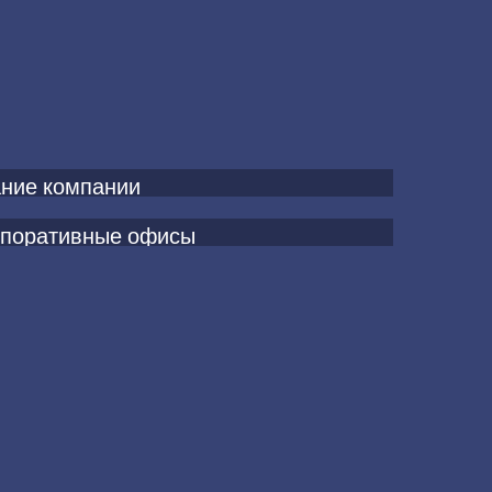
ние компании
поративные офисы