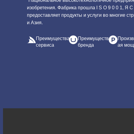
“Национальное высокотехнологичное предприят
изобретения. Фабрика прошла I S O 9 0 0 1, Я С 
предоставляет продукты и услуги во многие стр
и Азия.
Преимущества
Преимущества
Произв
сервиса
бренда
ая мощ