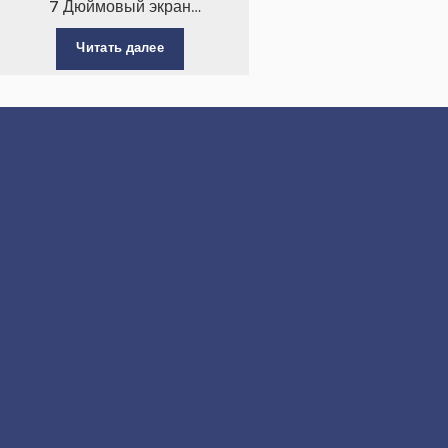
7 Дюймовый экран
последовательного порта для
Читать далее
мониторинга энергетической
системы