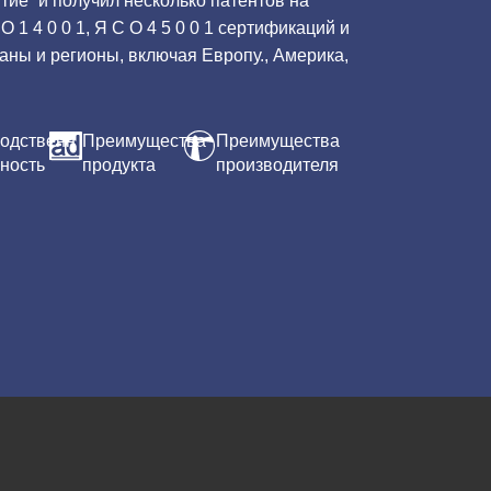
ие” и получил несколько патентов на
О 1 4 0 0 1, Я С О 4 5 0 0 1 сертификаций и
аны и регионы, включая Европу., Америка,
одственн
Преимущества
Преимущества
ность
продукта
производителя