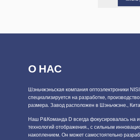
rolex-replica.me
О НАС
Шэньчжэньская компания оптоэлектроники NISIN
специализируется на разработке, производство
размера. Завод расположен в Шэньчжэне., Кита
Наш Р&Команда D всегда фокусировалась на и
технологий отображения., с сильным инновац
накоплением. Он может самостоятельно разра